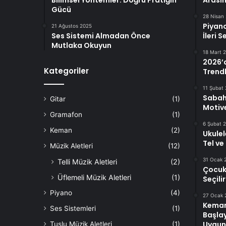
Bilimsel Yöntemler: Doğru Pratiğin
Arasın
Gücü
28 Nisan
Piyan
21 Ağustos 2025
Ses Sistemi Almadan Önce
İleri 
Mutlaka Okuyun
18 Mart 
2026’d
Kategoriler
Trendl
11 Şubat
Sabah 
Gitar
(1)
Motiv
Gramafon
(1)
6 Şubat 
Keman
(2)
Ukulel
Tel ve
Müzik Aletleri
(12)
31 Ocak 
Telli Müzik Aletleri
(2)
Çocukl
Üflemeli Müzik Aletleri
(1)
Seçili
Piyano
(4)
27 Ocak 
Keman
Ses Sistemleri
(1)
Başlay
Uygun
Tuşlu Müzik Aletleri
(1)