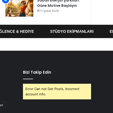
Sabah Enerjisi Şarkıları:
Güne Motive Başlayın
11 Şubat 2026
NCE & HEDİYE
STÜDYO EKİPMANLARI
ENST
Bizi Takip Edin
Error Can not Get Posts, Incorrect
account info.
eri