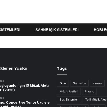
EMLERİ
SAHNE IŞIK SİSTEMLERİ
HOBİ EĞLE
Eklenen Yazılar
Tags
önce
Gitar
Gramafon
Keman
aşlayanlar İçin 10 Müzik Aleti
ri (2026)
Müzik Aletleri
Piyano
önce
Ses Sistemleri
Telli Müzik Aletl
no, Concert ve Tenor Ukulele