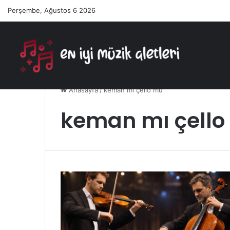
Perşembe, Ağustos 6 2026
Anasayfa
/
keman mı çello mu
keman mı çell