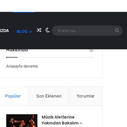
e Makale
r Bölmesi
Rastgele Makale
Dış görünümü değiştir
Ar
IZDA
BLOG
yap
Hakkında
...
Anasayfa deneme
Popüler
Son Eklenen
Yorumlar
Müzik Aletlerine
Yakından Bakalım –