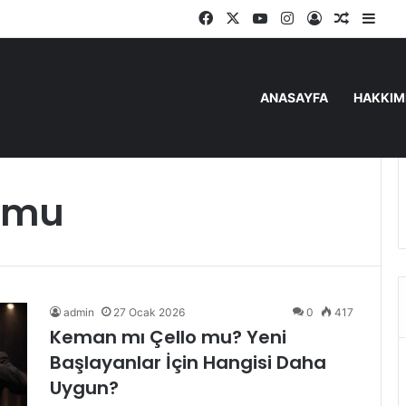
Facebook
X
YouTube
Instagram
Kayıt Ol
Rastgel
Kena
ANASAYFA
HAKKIM
o mu
admin
27 Ocak 2026
0
417
Keman mı Çello mu? Yeni
Başlayanlar İçin Hangisi Daha
Uygun?