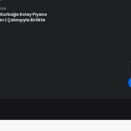
2026
 Kurbağa Kolay Piyano
ı | Çalınışıyla Birlikte
E
P
a
g