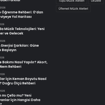
daki Farklar
Tuşlu Müzik Aletleri
Ukulele
 2026
Üflemeli Müzik Aletleri
o Öğrenme Rehberi: 0’dan
Seviyeye Yol Haritası
2026
a Müzik Teknolojileri: Yeni
er ve Gelecek
 2026
Enerjisi Şarkıları: Güne
e Başlayın
2026
e Bakımı Nasıl Yapılır? Akort,
 Nem Rehberi
2026
ar İçin Keman Boyutu Nasıl
r? Doğru Ölçü Rehberi
2026
 mı Çello mu? Yeni
anlar İçin Hangisi Daha
?