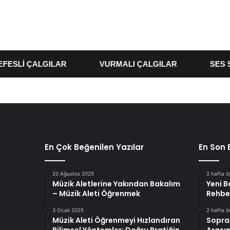
Lİ ÇALGILAR
VURMALI ÇALGILAR
SES SİST
En Çok Beğenilen Yazılar
En Son 
20 Ağustos 2025
2 hafta 
Müzik Aletlerine Yakından Bakalım
Yeni B
– Müzik Aleti Öğrenmek
Rehbe
3 Ocak 2025
2 hafta 
Müzik Aleti Öğrenmeyi Hızlandıran
Sopra