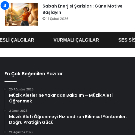
Sabah Enerjisi Şarkıları: Güne Motive
Başlayın
11 Şubat 2026
Lİ ÇALGILAR
VURMALI ÇALGILAR
SES SİST
En Çok Beğenilen Yazılar
20 Ağustos 2025
Müzik Aletlerine Yakından Bakalım – Müzik Aleti
Öğrenmek
3 Ocak 2025
Müzik Aleti Öğrenmeyi Hızlandıran Bilimsel Yöntemler:
Doğru Pratiğin Gücü
21 Ağustos 2025