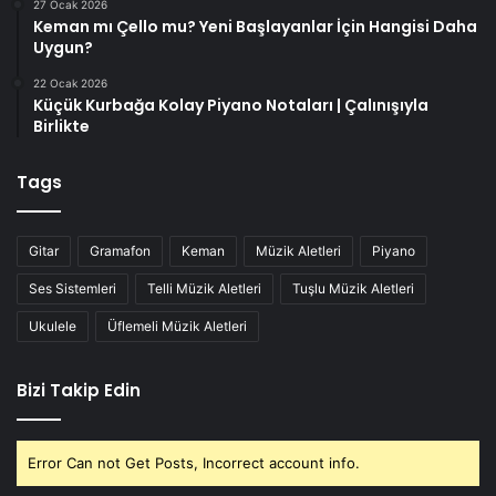
27 Ocak 2026
Keman mı Çello mu? Yeni Başlayanlar İçin Hangisi Daha
Uygun?
22 Ocak 2026
Küçük Kurbağa Kolay Piyano Notaları | Çalınışıyla
Birlikte
Tags
Gitar
Gramafon
Keman
Müzik Aletleri
Piyano
Ses Sistemleri
Telli Müzik Aletleri
Tuşlu Müzik Aletleri
Ukulele
Üflemeli Müzik Aletleri
Bizi Takip Edin
Error Can not Get Posts, Incorrect account info.